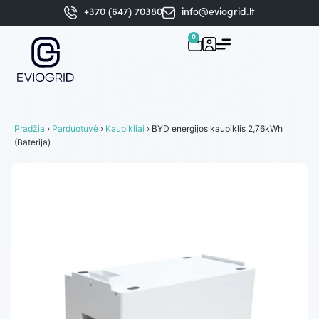
+370 (647) 70380
info@eviogrid.lt
0
Pradžia
›
Parduotuvė
›
Kaupikliai
› BYD energijos kaupiklis 2,76kWh
(Baterija)