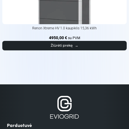
Renon Xtreme HV 1.0 kaupiklis 15,36 kWh
4950,00
€
su PVM
Žiūrėti prekę
→
Parduotuvė