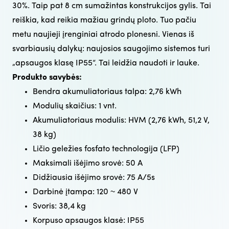
30%. Taip pat 8 cm sumažintas konstrukcijos gylis. Tai
reiškia, kad reikia mažiau grindų ploto. Tuo pačiu
metu naujieji įrenginiai atrodo plonesni. Vienas iš
svarbiausių dalykų: naujosios saugojimo sistemos turi
„apsaugos klasę IP55“. Tai leidžia naudoti ir lauke.
Produkto savybės:
Bendra akumuliatoriaus talpa: 2,76 kWh
Modulių skaičius: 1 vnt.
Akumuliatoriaus modulis: HVM (2,76 kWh, 51,2 V,
38 kg)
Ličio geležies fosfato technologija (LFP)
Maksimali išėjimo srovė: 50 A
Didžiausia išėjimo srovė: 75 A/5s
Darbinė įtampa: 120 ~ 480 V
Svoris: 38,4 kg
Korpuso apsaugos klasė: IP55