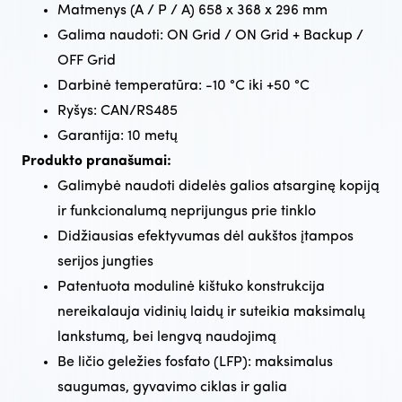
Matmenys (A / P / A) 658 x 368 x 296 mm
Galima naudoti: ON Grid / ON Grid + Backup /
OFF Grid
Darbinė temperatūra: -10 °C iki +50 °C
Ryšys: CAN/RS485
Garantija: 10 metų
Produkto pranašumai:
Galimybė naudoti didelės galios atsarginę kopiją
ir funkcionalumą neprijungus prie tinklo
Didžiausias efektyvumas dėl aukštos įtampos
serijos jungties
Patentuota modulinė kištuko konstrukcija
nereikalauja vidinių laidų ir suteikia maksimalų
lankstumą, bei lengvą naudojimą
Be ličio geležies fosfato (LFP): maksimalus
saugumas, gyvavimo ciklas ir galia