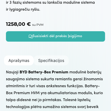
ir 3 fazių sistemoms su lanksčia moduline sistema
ir lygiagrečiu ryšiu.
1258,00
€
su PVM
Susisiekti dėl prekės Įsigijimo
Aprašymas
Specifikacijos
Naujoji
BYD Battery-Box Premium
modulinė baterijų
saugojimo sistema sukurta remiantis gerai žinomomis
atmintimis ir turi visas ankstesnes funkcijas. Battery-
Box Premium HVM yra akumuliatoriaus modulis, kurio
talpa didesnė nei jo pirmtakas. Tolesnė ląstelių
technologijos plėtra sumažino sistemos svorį beveik