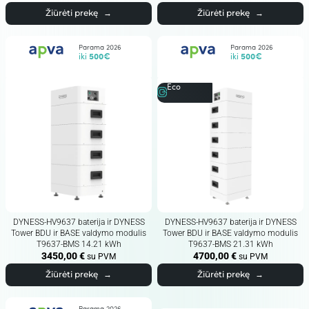
Žiūrėti prekę
→
Žiūrėti prekę
→
Parama 2026
Parama 2026
iki
500€
iki
500€
Eco
DYNESS-HV9637 baterija ir DYNESS
DYNESS-HV9637 baterija ir DYNESS
Tower BDU ir BASE valdymo modulis
Tower BDU ir BASE valdymo modulis
T9637-BMS 14.21 kWh
T9637-BMS 21.31 kWh
3450,00
€
4700,00
€
su PVM
su PVM
Žiūrėti prekę
→
Žiūrėti prekę
→