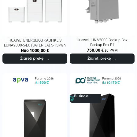
Huawei LUNA2000 Backup Box
HUAWEI ENERGIJOS KAUPIKLIS
Backup Box-B1
LUNA2000-5-E0 (BATERIJA) 5-15kWh
750,00
€
Nuo
1000,00
€
su PVM
Žiūrėti prekę
→
Žiūrėti prekę
→
Parama 2026
Parama 2026
iki
500€
iki
10470€
Business