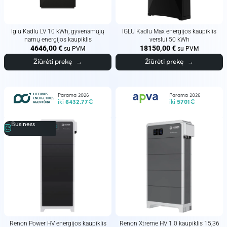
Iglu Kadlu LV 10 kWh, gyvenamųjų
IGLU Kadlu Max energijos kaupiklis
namų energijos kaupiklis
verslui 50 kWh
4646,00
€
18150,00
€
su PVM
su PVM
Žiūrėti prekę
→
Žiūrėti prekę
→
Parama 2026
Parama 2026
iki
6432.77€
iki
5701€
Business
Renon Power HV energijos kaupiklis
Renon Xtreme HV 1.0 kaupiklis 15,36