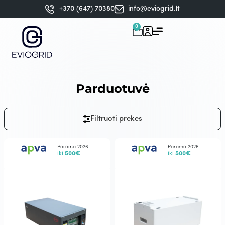
+370 (647) 70380
info@eviogrid.lt
0
Parduotuvė
Filtruoti prekes
Parama 2026
Parama 2026
iki
500€
iki
500€