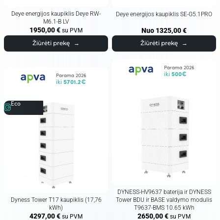
Deye energijos kaupiklis Deye RW-
Deye energijos kaupiklis SE-G5.1PRO
M6.1-B LV
1950,00
€
Nuo
1325,00
€
su PVM
Žiūrėti prekę
→
Žiūrėti prekę
→
Parama 2026
iki
500€
Parama 2026
iki
5701.2€
Eco
DYNESS-HV9637 baterija ir DYNESS
Dyness Tower T17 kaupiklis (17,76
Tower BDU ir BASE valdymo modulis
kWh)
T9637-BMS 10.65 kWh
4297,00
€
2650,00
€
su PVM
su PVM