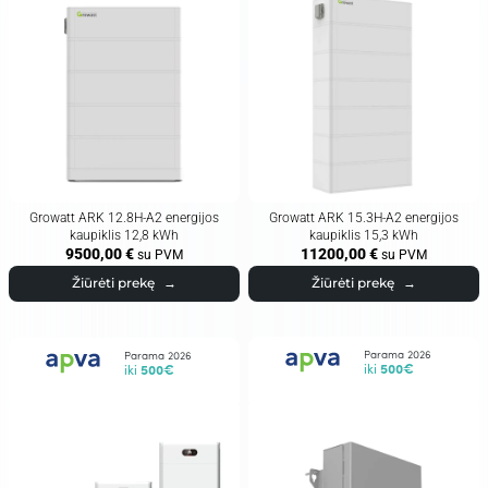
Growatt ARK 12.8H-A2 energijos
Growatt ARK 15.3H-A2 energijos
kaupiklis 12,8 kWh
kaupiklis 15,3 kWh
9500,00
€
11200,00
€
su PVM
su PVM
Žiūrėti prekę
→
Žiūrėti prekę
→
Parama 2026
Parama 2026
iki
500€
iki
500€