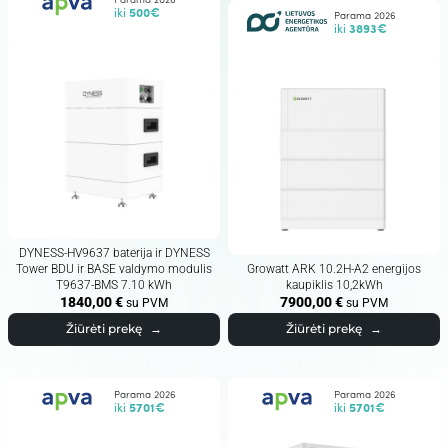
Parama 2026
iki
500€
Parama 2026
iki
3893€
DYNESS-HV9637 baterija ir DYNESS
Tower BDU ir BASE valdymo modulis
Growatt ARK 10.2H-A2 energijos
T9637-BMS 7.10 kWh
kaupiklis 10,2kWh
1840,00
€
7900,00
€
su PVM
su PVM
Žiūrėti prekę
→
Žiūrėti prekę
→
Parama 2026
Parama 2026
iki
5701€
iki
5701€