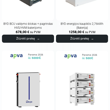
BYD BCU valdymo blokas + pagrindas
BYD energijos kaupiklis 2,76kWh
HVS/HVM baterijoms
(Baterija)
678,00
€
1258,00
€
su PVM
su PVM
Žiūrėti prekę
→
Žiūrėti prekę
→
Parama 2026
Parama 2026
iki
5000€
iki
500€