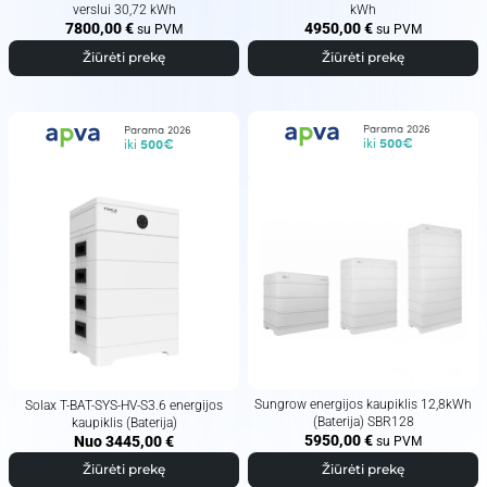
verslui 30,72 kWh
kWh
7800,00
€
4950,00
€
su PVM
su PVM
Žiūrėti prekę
Žiūrėti prekę
Parama 2026
Parama 2026
iki
500€
iki
500€
Sungrow energijos kaupiklis 12,8kWh
Solax T-BAT-SYS-HV-S3.6 energijos
(Baterija) SBR128
kaupiklis (Baterija)
5950,00
€
Nuo
3445,00
€
su PVM
Žiūrėti prekę
Žiūrėti prekę