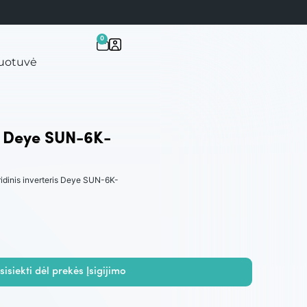
0
uotuvė
is Deye SUN-6K-
ridinis inverteris Deye SUN-6K-
sisiekti dėl prekės Įsigijimo