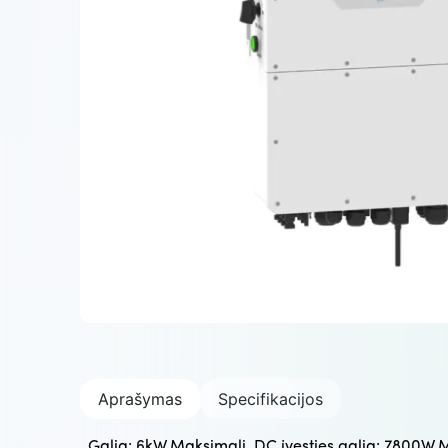
Aprašymas
Specifikacijos
Galia: 6kW Maksimali. DC įvesties galia: 7800W