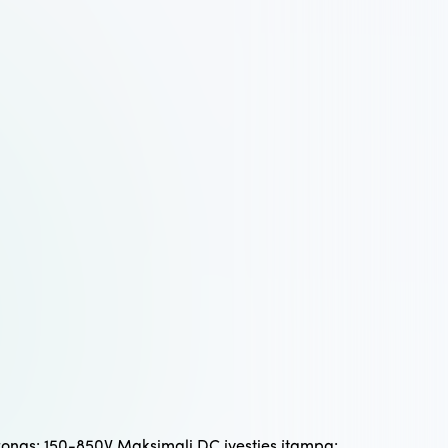
onas: 150-850V Maksimali DC įvesties įtampa: