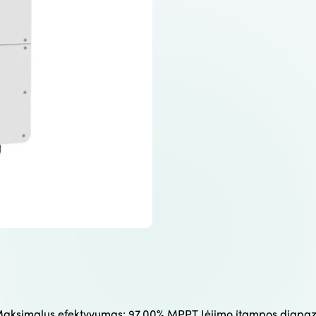
 Maksimalus efektyvumas: 97,00% MPPT Įėjimo įtampos diapaz