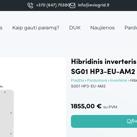
+370 (647) 70380
info@eviogrid.lt
is
Kaip gauti paramą?
DUK
Naujienos
Pard
Hibridinis inverter
SG01 HP3-EU-AM2
Pradžia
›
Parduotuvė
›
Inverteriai
› Hib
SG01 HP3-EU-AM2
1855,00
€
su PVM
Su