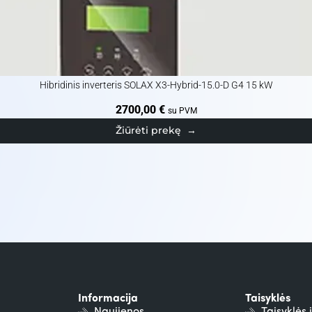
Hibridinis inverteris SOLAX X3-Hybrid-15.0-D G4 15 kW
2700,00
€
su PVM
Žiūrėti prekę
→
Informacija
Taisyklės
Naujienos
Taisyklės 