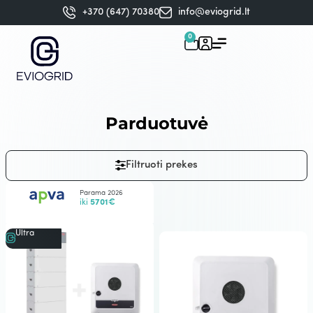
+370 (647) 70380
info@eviogrid.lt
0
Parduotuvė
Filtruoti prekes
Parama 2026
iki
5701€
Ultra