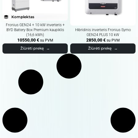
Komplektas
Fronius GEN24 + 10 kW inverteris +
BYD Battery Box Premium kaupiklis
Hibridinis inverteris Fronius Symo
(16,6 kWh)
GEN24 PLUS 10 kW
10550,00
€
2850,00
€
su PVM
su PVM
Žiūrėti prekę
→
Žiūrėti prekę
→