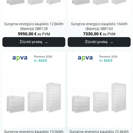
Sungrow energijos kaupiklis 12,8kWh
Sungrow energijos kaupiklis 16kWh
(Baterija) SBR128
(Baterija) SBR160
5950,00
€
7330,00
€
su PVM
su PVM
Žiūrėti prekę
→
Žiūrėti prekę
→
Parama 2026
Parama 2026
iki
500€
iki
500€
Sungrow energijos kaupiklis 19,2kWh
Sungrow energijos kaupiklis 22,4kWh