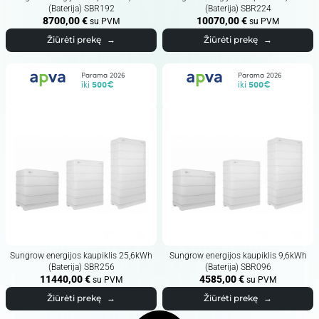
(Baterija) SBR192
(Baterija) SBR224
8700,00
€
10070,00
€
su PVM
su PVM
Žiūrėti prekę
→
Žiūrėti prekę
→
Parama 2026
Parama 2026
iki
500€
iki
500€
Sungrow energijos kaupiklis 25,6kWh
Sungrow energijos kaupiklis 9,6kWh
(Baterija) SBR256
(Baterija) SBR096
11440,00
€
4585,00
€
su PVM
su PVM
Žiūrėti prekę
→
Žiūrėti prekę
→