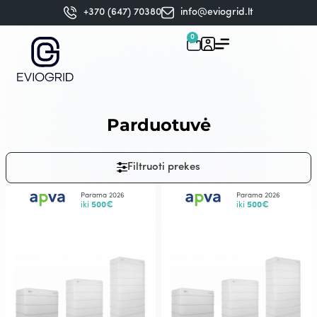
+370 (647) 70380
info@eviogrid.lt
0
Parduotuvė
Filtruoti prekes
Parama 2026
Parama 2026
iki
500€
iki
500€