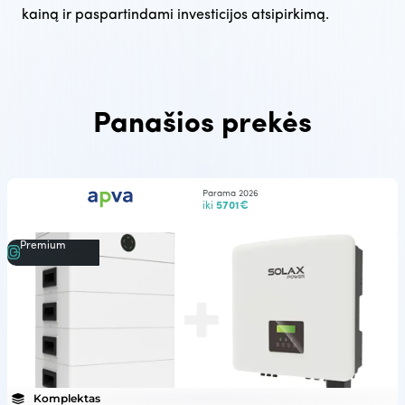
kainą ir paspartindami investicijos atsipirkimą.
Panašios prekės
Parama 2026
iki
5701€
Premium
Komplektas