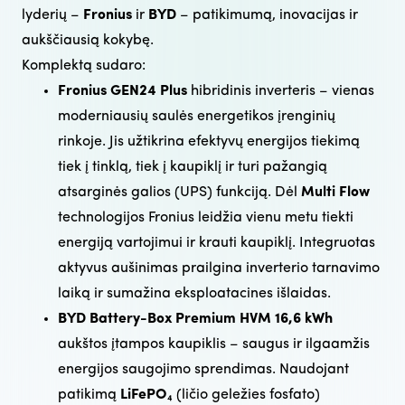
lyderių –
Fronius
ir
BYD
– patikimumą, inovacijas ir
aukščiausią kokybę​.
Komplektą sudaro:
Fronius GEN24 Plus
hibridinis inverteris – vienas
moderniausių saulės energetikos įrenginių
rinkoje. Jis užtikrina efektyvų energijos tiekimą
tiek į tinklą, tiek į kaupiklį ir turi pažangią
atsarginės galios (UPS) funkciją. Dėl
Multi Flow
technologijos Fronius leidžia vienu metu tiekti
energiją vartojimui ir krauti kaupiklį. Integruotas
aktyvus aušinimas prailgina inverterio tarnavimo
laiką ir sumažina eksploatacines išlaidas.
BYD Battery-Box Premium HVM 16,6 kWh
aukštos įtampos kaupiklis – saugus ir ilgaamžis
energijos saugojimo sprendimas. Naudojant
patikimą
LiFePO₄
(ličio geležies fosfato)