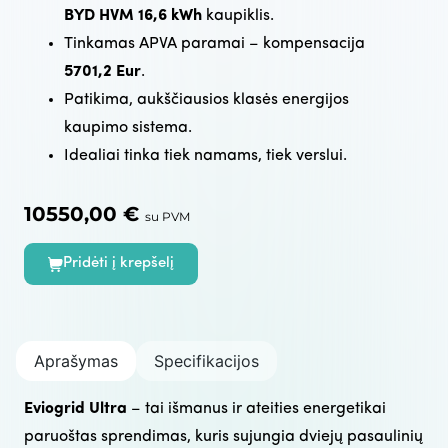
BYD HVM 16,6 kWh
kaupiklis.
Tinkamas APVA paramai – kompensacija
5701,2 Eur
.
Patikima, aukščiausios klasės energijos
kaupimo sistema.
Idealiai tinka tiek namams, tiek verslui.
10550,00
€
su PVM
Pridėti į krepšelį
Aprašymas
Specifikacijos
Eviogrid Ultra
– tai išmanus ir ateities energetikai
paruoštas sprendimas, kuris sujungia dviejų pasaulinių