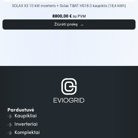
SOLAX X3 10 kW inverteris + Solax T-BAT HS18.0 kaupiklis (18,4 kWh)
8800,00
€
su PVM
Žiūrėti prekę
→
Parduotuvė
Kaupikliai
Inverteriai
Komplektai