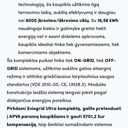
technologiją, šis kaupiklis užtikrina ilgą
tarnavimo laiką, aukštą efektyvumą ir daugiau
nei
6000 įkrovimo/iškrovimo ciklų
. Su
16,56 kWh
naudingojo kiekio ir galimybe greitai tiekti
energiją net ir esant didelėms apkrovoms,
kaupiklis idealiai tinka tiek gyvenamiesiems, tiek
komerciniams objektams.
Šis komplektas puikiai tinka tiek
ON-GRID
, tiek
OFF-
GRID
sistemoms, užtikrina aukštos galios atsarginį
režimą ir atitinka griežčiausius tarptautinius saugos
standartus (VDE 2510-50, CE, UN38.3)​. Modulės
konstrukcija leidžia sistemą lengvai plėsti pagal
didėjančius energijos poreikius.
Pirkdami Eviogrid Ultra komplektą, galite pretenduoti
į APVA paramą kaupikliams ir gauti 5701,2 Eur
kompensaciją
, taip ženkliai sumažindami sistemos