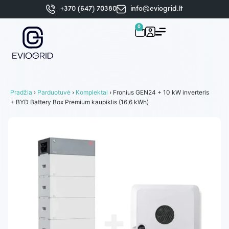
+370 (647) 70380
info@eviogrid.lt
0
Pradžia
›
Parduotuvė
›
Komplektai
› Fronius GEN24 + 10 kW inverteris
+ BYD Battery Box Premium kaupiklis (16,6 kWh)