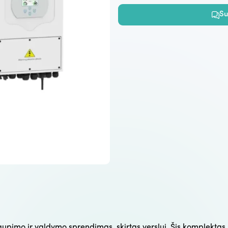
Su
kaupimo ir valdymo sprendimas, skirtas verslui. Šis komplekta