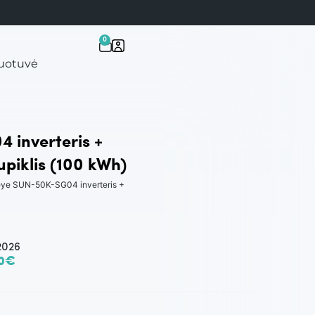
0
uotuvė
 inverteris +
piklis (100 kWh)
eye SUN-50K-SG04 inverteris +
2026
0€