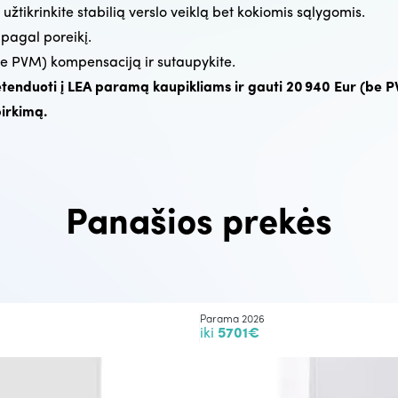
užtikrinkite stabilią verslo veiklą bet kokiomis sąlygomis.
 pagal poreikį.
be PVM) kompensaciją ir sutaupykite.
etenduoti į LEA paramą kaupikliams ir gauti 20 940 Eur (be 
pirkimą.
Panašios prekės
Parama 2026
iki
5701€