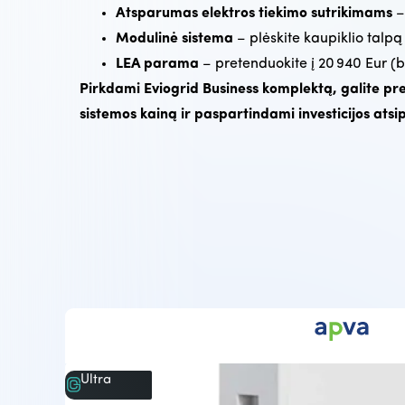
Atsparumas elektros tiekimo sutrikimams
– 
Modulinė sistema
– plėskite kaupiklio talpą
LEA parama
– pretenduokite į 20 940 Eur (
Pirkdami Eviogrid Business komplektą, galite pr
sistemos kainą ir paspartindami investicijos atsi
Ultra