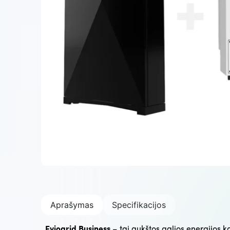
Aprašymas
Specifikacijos
Eviogrid Business
– tai aukštos galios energijos 