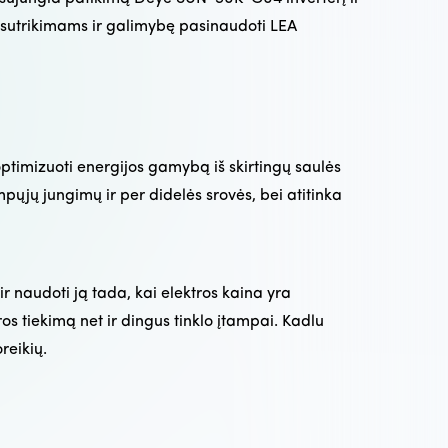
o sutrikimams ir galimybę pasinaudoti LEA
 optimizuoti energijos gamybą iš skirtingų saulės
ųjų jungimų ir per didelės srovės, bei atitinka
 naudoti ją tada, kai elektros kaina yra
ros tiekimą net ir dingus tinklo įtampai. Kadlu
reikių.