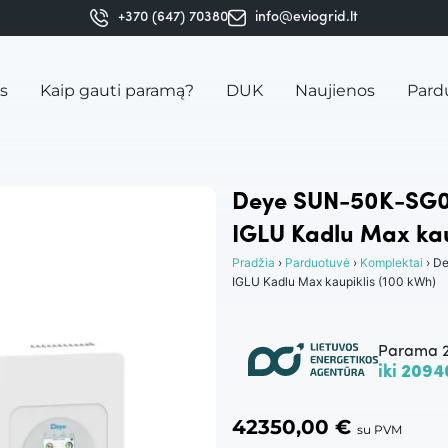
+370 (647) 70380
info@eviogrid.lt
is
Kaip gauti paramą?
DUK
Naujienos
Pard
Deye SUN-50K-SG04
IGLU Kadlu Max kau
Pradžia
›
Parduotuvė
›
Komplektai
› D
IGLU Kadlu Max kaupiklis (100 kWh)
Parama 
iki
2094
42350,00
€
su PVM