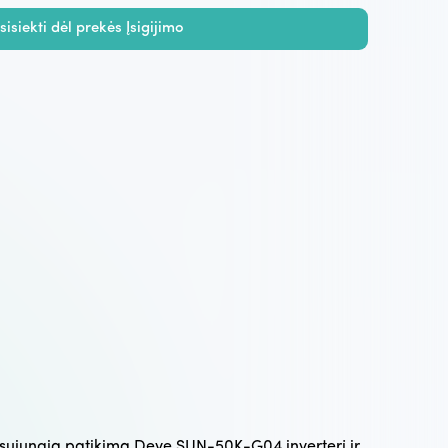
sisiekti dėl prekės Įsigijimo
s sujungia patikimą Deye SUN-50K-G04 inverterį ir