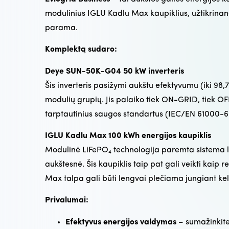
modulinius IGLU Kadlu Max kaupiklius, užtikrinan
parama.
Komplektą sudaro:
Deye SUN-50K-G04 50 kW inverteris
Šis inverteris pasižymi aukštu efektyvumu (iki 98,
modulių grupių. Jis palaiko tiek ON-GRID, tiek OF
tarptautinius saugos standartus (IEC/EN 61000-6
IGLU Kadlu Max 100 kWh energijos kaupiklis
Modulinė LiFePO₄ technologija paremta sistema lei
aukštesnė. Šis kaupiklis taip pat gali veikti kaip 
Max talpa gali būti lengvai plečiama jungiant keli
Privalumai:
Efektyvus energijos valdymas
– sumažinkite 