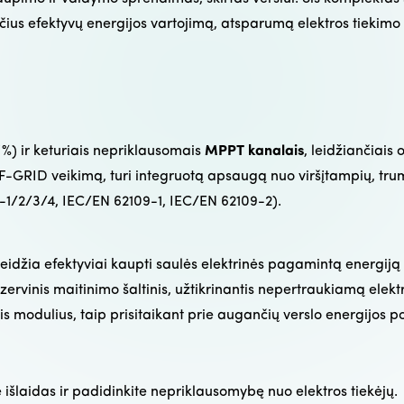
čius efektyvų energijos vartojimą, atsparumą elektros tiekim
7 %) ir keturiais nepriklausomais
MPPT kanalais
, leidžiančiais
F-GRID veikimą, turi integruotą apsaugą nuo viršįtampių, trump
-1/2/3/4, IEC/EN 62109-1, IEC/EN 62109-2).
džia efektyviai kaupti saulės elektrinės pagamintą energiją ir
rezervinis maitinimo šaltinis, užtikrinantis nepertraukiamą elekt
s modulius, taip prisitaikant prie augančių verslo energijos po
išlaidas ir padidinkite nepriklausomybę nuo elektros tiekėjų.