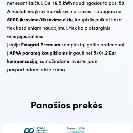
net esant šalčiui. Dėl
16,5 kWh
naudingosios talpos,
50
A
nuolatinės įkrovimo/iškrovimo srovės ir daugiau nei
6000 įkrovimo/iškrovimo ciklų
, kaupiklis puikiai tinka
tiek kasdieniam naudojimui, tiek kaip atsarginis
energijos šaltinis
Įsigiję
Eviogrid Premium
komplektą, galite pretenduoti
į
APVA paramą kaupikliams
ir gauti net
5701,2 Eur
kompensaciją
, sumažindami investicijas ir
paspartindami atsipirkimą.
Panašios prekės
Parama 2026
iki
20940€