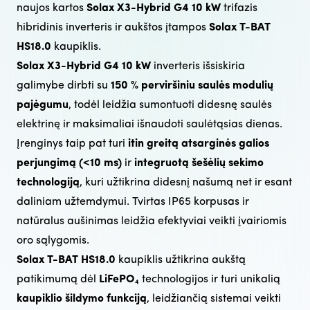
naujos kartos
Solax X3-Hybrid G4 10 kW
trifazis
hibridinis inverteris ir aukštos įtampos
Solax T-BAT
HS18.0
kaupiklis​.
Solax X3-Hybrid G4 10 kW
inverteris išsiskiria
galimybe dirbti su
150 % perviršiniu saulės modulių
pajėgumu
, todėl leidžia sumontuoti didesnę saulės
elektrinę ir maksimaliai išnaudoti saulėtąsias dienas.
Įrenginys taip pat turi
itin greitą atsarginės galios
perjungimą (<10 ms)
ir
integruotą šešėlių sekimo
technologiją
, kuri užtikrina didesnį našumą net ir esant
daliniam užtemdymui. Tvirtas IP65 korpusas ir
natūralus aušinimas leidžia efektyviai veikti įvairiomis
oro sąlygomis.
Solax T-BAT HS18.0
kaupiklis užtikrina aukštą
patikimumą dėl
LiFePO₄
technologijos ir turi unikalią
kaupiklio šildymo funkciją
, leidžiančią sistemai veikti