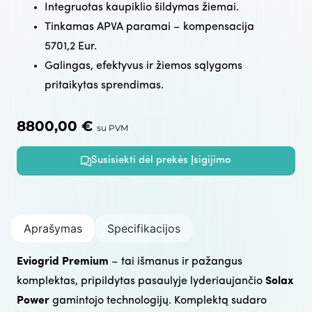
Integruotas kaupiklio šildymas žiemai.
Tinkamas APVA paramai – kompensacija
5701,2 Eur.
Galingas, efektyvus ir žiemos sąlygoms
pritaikytas sprendimas.
8800,00
€
su PVM
Susisiekti dėl prekės Įsigijimo
Aprašymas
Specifikacijos
Eviogrid Premium
– tai išmanus ir pažangus
komplektas, pripildytas pasaulyje lyderiaujančio
Solax
Power
gamintojo technologijų. Komplektą sudaro