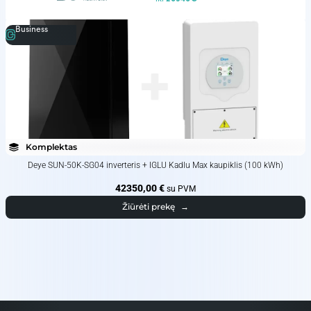
Business
Komplektas
Deye SUN-50K-SG04 inverteris + IGLU Kadlu Max kaupiklis (100 kWh)
42350,00
€
su PVM
Žiūrėti prekę
→