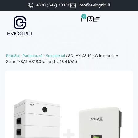
+370 (647) 70380
info@eviogrid.lt
0
Pradžia
›
Parduotuvė
›
Komplektai
› SOLAX X3 10 kW inverteris +
Solax T-BAT HS18.0 kaupiklis (18,4 kWh)